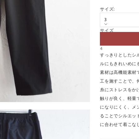
サイズ:
3
サイズ
3
4
すっきりとしたシ
ルにもきれいめに
素材は高機能素材
工を施すことで、
糸にストレスをか
触りが良く、軽量
になりにくく、メ
ることでシルエッ
に合わせて着こな