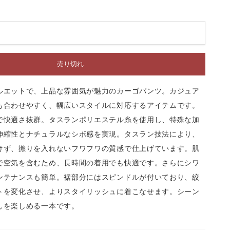
売り切れ
ルエットで、上品な雰囲気が魅力のカーゴパンツ。カジュア
も合わせやすく、幅広いスタイルに対応するアイテムです。
で快適さ抜群。タスランポリエステル糸を使用し、特殊な加
伸縮性とナチュラルなシボ感を実現。タスラン技法により、
けず、撚りを入れないフワフワの質感で仕上げています。肌
で空気を含むため、長時間の着用でも快適です。さらにシワ
ンテナンスも簡単。裾部分にはスピンドルが付いており、絞
トを変化させ、よりスタイリッシュに着こなせます。シーン
しを楽しめる一本です。