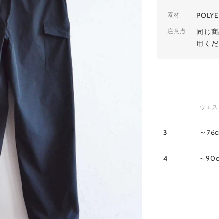
素材
POLY
注意点
同じ商
用くだ
ウエス
3
～76
4
～90