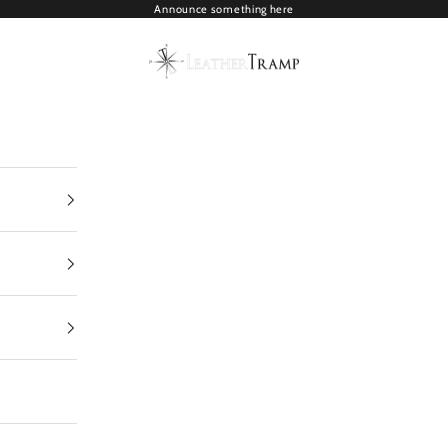
Announce something here
LEATHER TRAMP