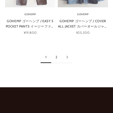
ル
を
ご
GOHEMP
GOHEMP
登
GOHEMP ゴーヘンプ / EASY 5
GOHEMP ゴーヘンプ / COVER
録
POCKET PANTS イージーファイ
ALL JACKET カバーオールジャケ
頂
ブポケットパンツ (CHARCOAL
ット (BLUE GRAY ブルーグレー)
く
セール価格
セール価格
¥19,800
¥25,300
SMOKE チャコールスモーク)
と
、
新
入
1
2
荷
商
品
や
特
別
な
キ
ャ
ン
ペ