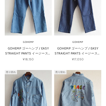
GOHEMP
GOHEMP
GOHEMP ゴーヘンプ / EASY
GOHEMP ゴーヘンプ / EASY
STRAIGHT PANTS イージースト
STRAIGHT PANTS イージースト
レートパンツ (USED WASH ユ
レートパンツ (ONE WASH ワン
セール価格
セール価格
¥18,150
¥17,050
ーズドウォッシュ)
ウォッシュ)
売り切れ
売り切れ