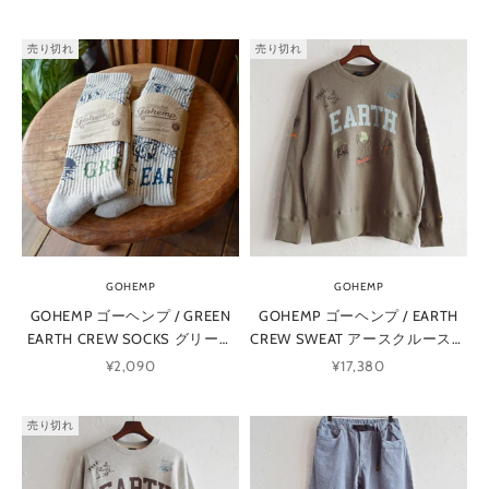
売り切れ
売り切れ
お
得
な
メ
GOHEMP
GOHEMP
ー
GOHEMP ゴーヘンプ / GREEN
GOHEMP ゴーヘンプ / EARTH
ル
EARTH CREW SOCKS グリーン
CREW SWEAT アースクルースウ
マ
アースクルーソックス
ェット (OLIVE BRANCH オリー
セール価格
セール価格
¥2,090
¥17,380
ガ
ブブランチ)
ジ
ン
売り切れ
配
信