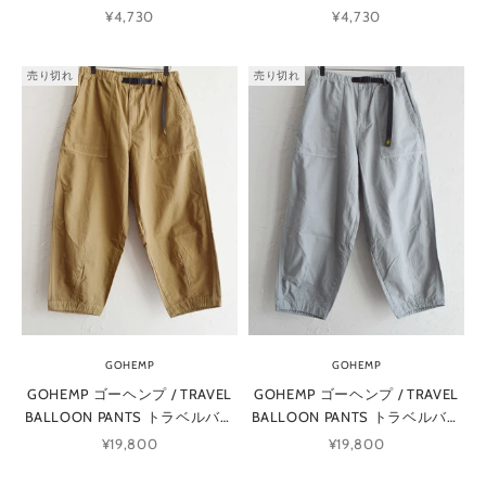
トップ (GUNMETAL GRAY ガン
トップ (NATURAL ナチュラル)
セール価格
セール価格
¥4,730
¥4,730
メタルグレー)
売り切れ
売り切れ
GOHEMP
GOHEMP
GOHEMP ゴーヘンプ / TRAVEL
GOHEMP ゴーヘンプ / TRAVEL
BALLOON PANTS トラベルバル
BALLOON PANTS トラベルバル
ーンパンツ (KHAKI カーキ)
ーンパンツ (ICE GRAY アイスグ
セール価格
セール価格
¥19,800
¥19,800
レー)