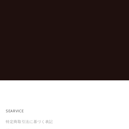
ー
ン
情
報
を
お
知
ら
せ
し
ま
す
。
※
新
規
会
員
SEARVICE
登
録
特定商取引法に基づく表記
は