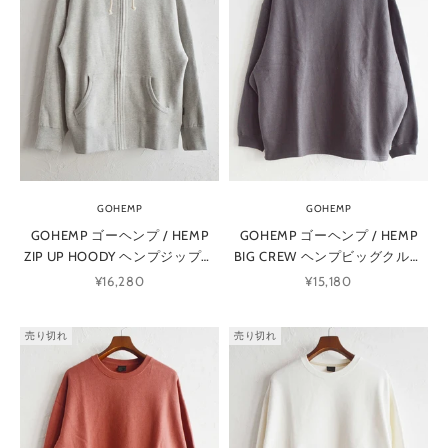
GOHEMP
GOHEMP
GOHEMP ゴーヘンプ / HEMP
GOHEMP ゴーヘンプ / HEMP
ZIP UP HOODY ヘンプジップア
BIG CREW ヘンプビッグクルー
ップフーディ (ASH HEATHER ア
(GUNMETAL GRAY ガンメタルグ
セール価格
セール価格
¥16,280
¥15,180
ッシュヘザー)
レー)
売り切れ
売り切れ