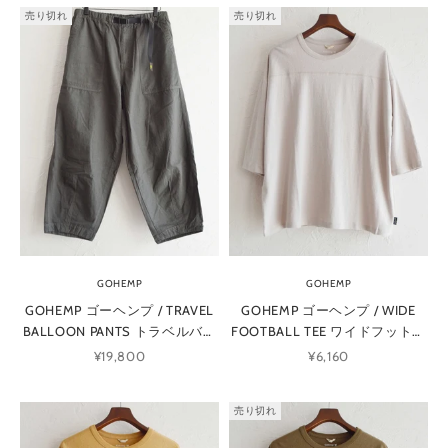
売り切れ
売り切れ
GOHEMP
GOHEMP
GOHEMP ゴーヘンプ / TRAVEL
GOHEMP ゴーヘンプ / WIDE
BALLOON PANTS トラベルバル
FOOTBALL TEE ワイドフットボ
ーンパンツ (STONE GRAY スト
ールTEE (DOLPHIN GRAY ドルフ
セール価格
セール価格
¥19,800
¥6,160
ーングレー)
ィングレー)
売り切れ