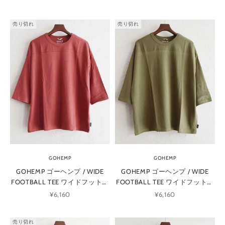
STONE サンドストーン)
(GUNMETAL GRAY ガンメタルグ
レー)
売り切れ
売り切れ
GOHEMP
GOHEMP
GOHEMP ゴーヘンプ / WIDE
GOHEMP ゴーヘンプ / WIDE
FOOTBALL TEE ワイドフットボ
FOOTBALL TEE ワイドフットボ
ールTEE (CHERRY RED チェリー
ールTEE (OLIVE DRAB オリーブ
セール価格
セール価格
¥6,160
¥6,160
レッド)
ドラブ)
売り切れ