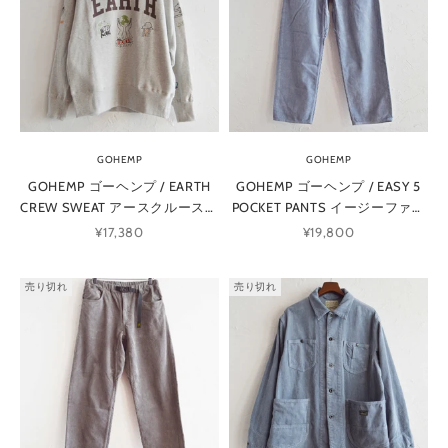
中
M
A
I
L
M
GOHEMP
GOHEMP
A
GOHEMP ゴーヘンプ / EARTH
GOHEMP ゴーヘンプ / EASY 5
CREW SWEAT アースクルースウ
POCKET PANTS イージーファイ
G
ェット (ASH HEATHER アッシュ
ブポケットパンツ (BLUE GRAY)
セール価格
セール価格
¥17,380
¥19,800
A
ヘザー)
Z
売り切れ
売り切れ
I
N
E
メ
ー