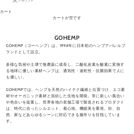
アカウント
カート
カートが空です
GOHEMP
GOHEMP（ゴーヘンプ）は、1994年に日本初のヘンプアパレルブ
ランドとして設立。
多様な気候や土壌で無農薬に成長し、二酸化炭素を酸素に変換す
る地球に優しい素材ヘンプは、通気性・速乾性・抗菌効果で人に
も優しい。
GOHEMPでは、ヘンプを天然のハイテク繊維と位置づけ、エコ素
材やオーガニック素材と混紡した生地を開発。常に新しい風合い
や色合いを提案し、世界各地の老舗工場で製造されるプロダクト
は、時代に合ったシルエット、着心地、機能美を重視。街、自
然、家などあらゆるシーンに対応できる服作りを目指していま
す。