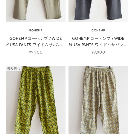
GOHEMP
GOHEMP
GOHEMP ゴーヘンプ / WIDE
GOHEMP ゴーヘンプ / WIDE
MUSA PANTS ワイドムサパンツ
MUSA PANTS ワイドムサパンツ
(WOOD GREEN ウッドグリーン)
(BLACK BEAUTY ブラックビュー
セール価格
セール価格
¥9,900
¥9,900
ティー)
売り切れ