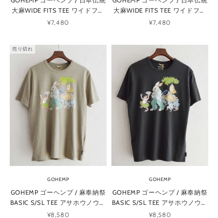
大麻WIDE FITS TEE ワイドフィ
大麻WIDE FITS TEE ワイドフィ
ットティー (GUNMETAL GRAY
ットティー (NATURAL ナチュラ
セール価格
セール価格
¥7,480
¥7,480
ガンメタルグレー)
ル)
売り切れ
GOHEMP
GOHEMP
GOHEMP ゴーヘンプ / 麻奉納祭
GOHEMP ゴーヘンプ / 麻奉納祭
BASIC S/SL TEE アサホウノウサ
BASIC S/SL TEE アサホウノウサ
イベーシックティー (SAND
イベーシックティー
セール価格
セール価格
¥8,580
¥8,580