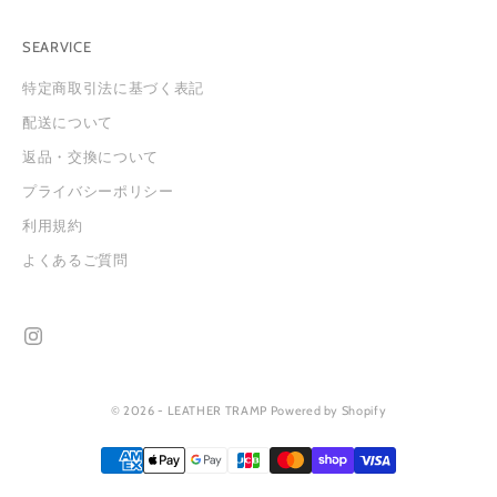
会
員
SEARVICE
登
録
特定商取引法に基づく表記
は
配送について
こ
ち
返品・交換について
ら
プライバシーポリシー
か
ら
利用規約
お
よくあるご質問
願
い
い
た
し
ま
す
© 2026 - LEATHER TRAMP Powered by Shopify
。
ルアドレス