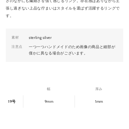
さのなかにも繊細さを強く感じるリング。存在感はありながら主
N
張し過ぎない上品な佇まいはスタイルを選ばず活躍するリングで
E
す。
メ
ー
ル
を
素材
sterling silver
ご
注意点
一つ一つハンドメイドのため画像の商品と細部が
登
僅かに異なる場合がございます。
録
頂
く
と
、
新
幅
厚み
入
荷
19号
9mm
1mm
商
品
や
特
別