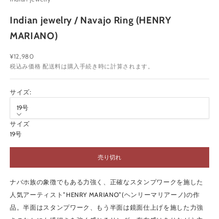
ガ
ジ
Indian jewelry / Navajo Ring (HENRY
ン
配
MARIANO)
信
中
セール価格
¥12,980
M
税込み価格
配送料
は購入手続き時に計算されます。
A
サイズ:
I
19号
L
サイズ
M
19号
A
売り切れ
G
A
ナバホ族の象徴でもある力強く、正確なスタンプワークを施した
Z
人気アーティスト”HENRY MARIANO”(ヘンリーマリアーノ)の作
I
品。半面はスタンプワーク、もう半面は鏡面仕上げを施した力強