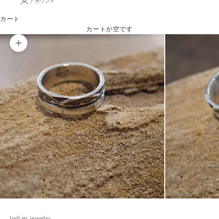
アカウント
カート
カートが空です
ズームイン
お
得
な
メ
ー
ル
マ
Indian jewelry