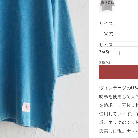
サイズ:
36(S)
サイズ
数量を減らす
数量を
36(S)
38(M)
40(L)
ヴィンテージのU
紡糸を使用して天
を追求し、可抜染
使用しています。
成。ネックのくり
忠実に再現。ナン