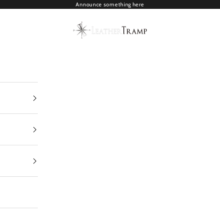
Announce something here
LEATHER TRAMP