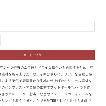
減らす
カートに追加
SATシャツ特有のムラ感とドライな風合いを再現するため、空
竺素材を編み上げた一枚。今回はさらに、リアルな色褪せ感
料による染色で表情豊かな生地に仕上げたオリジナル素材を
そのインプレストア自慢の素材でフットボールTシャツを作
抜きや肩のヨーク、肘当てなどヴィンテージのディテールを
バリングを敢えて省くことで無地TEEとして汎用性も抜群で