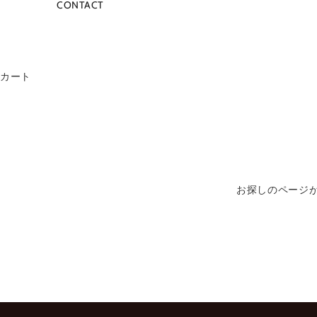
CONTACT
N
E
メ
ー
カート
ル
を
ご
登
録
頂
く
お探しのページ
と
、
新
入
荷
商
品
や