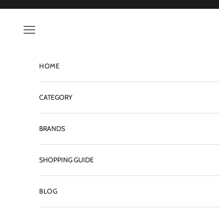
コンテンツへスキップ
ン
配
メニューを開く
信
中
M
HOME
A
I
CATEGORY
L
M
BRANDS
A
G
SHOPPING GUIDE
A
Z
BLOG
I