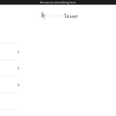
Announce something here
LEATHER TRAMP