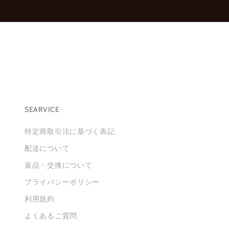
。
※
新
規
会
員
登
録
は
こ
SEARVICE
ち
特定商取引法に基づく表記
ら
か
配送について
ら
返品・交換について
お
願
プライバシーポリシー
い
利用規約
い
た
よくあるご質問
し