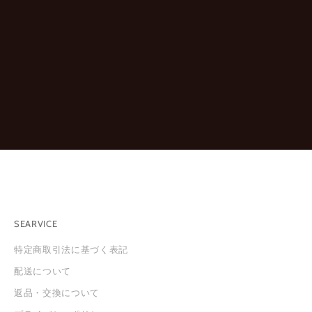
報
を
お
知
ら
せ
し
ま
す
。
※
新
規
会
員
SEARVICE
登
録
特定商取引法に基づく表記
は
配送について
こ
ち
返品・交換について
ら