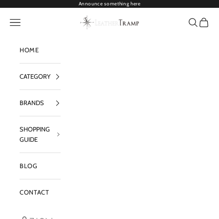
コンテンツへスキップ
Announce something here
I
LEATHER TRAMP
メニューを開く
検索を開
カート
L
M
HOME
A
G
CATEGORY
A
BRANDS
Z
I
SHOPPING
N
GUIDE
E
BLOG
メ
ー
ル
CONTACT
を
ご
登