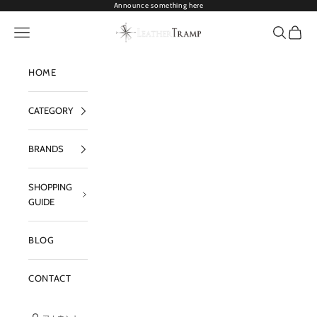
コンテンツへスキップ
Announce something here
I
LEATHER TRAMP
メニューを開く
検索を開
カート
L
M
HOME
A
G
CATEGORY
A
BRANDS
Z
I
SHOPPING
N
GUIDE
E
BLOG
メ
ー
ル
CONTACT
を
ご
登