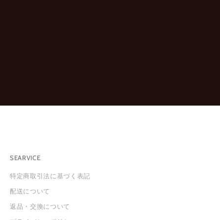
報
を
お
知
ら
せ
し
ま
す
。
※
新
規
会
員
SEARVICE
登
録
特定商取引法に基づく表記
は
配送について
こ
ち
返品・交換について
ら