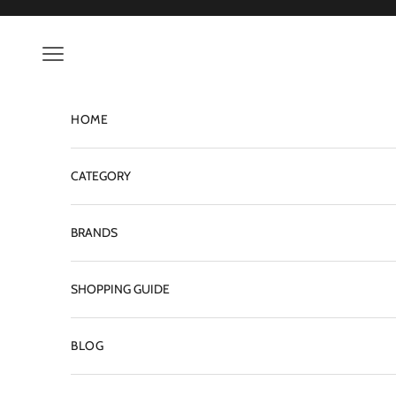
コンテンツへスキップ
ン
配
メニューを開く
信
中
M
HOME
A
I
CATEGORY
L
M
BRANDS
A
G
SHOPPING GUIDE
A
Z
BLOG
I