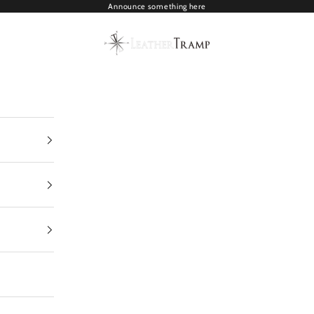
Announce something here
LEATHER TRAMP