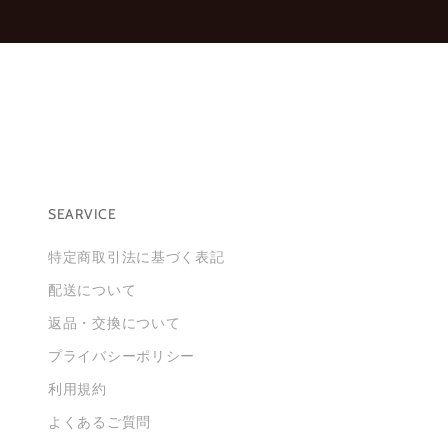
。
※
新
規
会
員
登
録
は
こ
SEARVICE
ち
特定商取引法に基づく表記
ら
か
配送について
ら
返品・交換について
お
願
プライバシーポリシー
い
利用規約
い
た
よくあるご質問
し