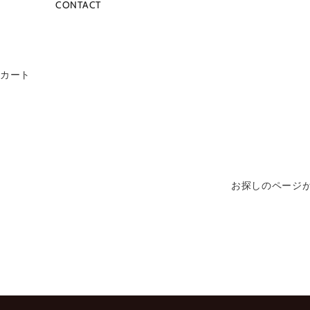
CONTACT
N
E
メ
ー
カート
ル
を
ご
登
録
頂
く
お探しのページ
と
、
新
入
荷
商
品
や